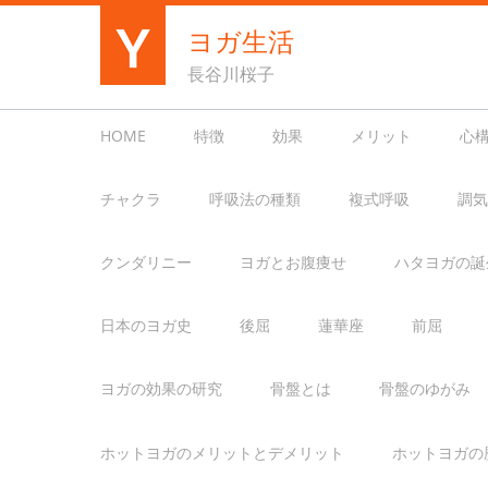
ヨガ生活
長谷川桜子
HOME
特徴
効果
メリット
心
チャクラ
呼吸法の種類
複式呼吸
調気
クンダリニー
ヨガとお腹痩せ
ハタヨガの誕
日本のヨガ史
後屈
蓮華座
前屈
ヨガの効果の研究
骨盤とは
骨盤のゆがみ
ホットヨガのメリットとデメリット
ホットヨガの