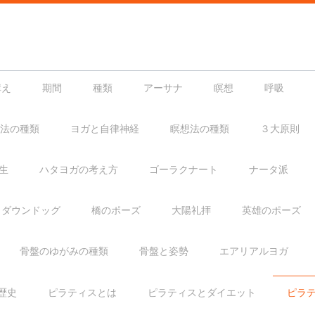
構え
期間
種類
アーサナ
瞑想
呼吸
法の種類
ヨガと自律神経
瞑想法の種類
３大原則
生
ハタヨガの考え方
ゴーラクナート
ナータ派
ダウンドッグ
橋のポーズ
大陽礼拝
英雄のポーズ
骨盤のゆがみの種類
骨盤と姿勢
エアリアルヨガ
歴史
ピラティスとは
ピラティスとダイエット
ピラ