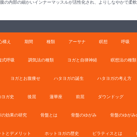
腹の内部の細かいインナーマッスルが活性化され、よりしなやかで柔
心構え
期間
種類
アーサナ
瞑想
呼吸
複式呼吸
調気法の種類
ヨガと自律神経
瞑想法の種類
ヨガとお腹痩せ
ハタヨガの誕生
ハタヨガの考え方
のヨガ史
後屈
蓮華座
前屈
ダウンドッグ
ガの効果の研究
骨盤とは
骨盤のゆがみ
骨盤のゆがみ
ットとデメリット
ホットヨガの歴史
ピラティスとは