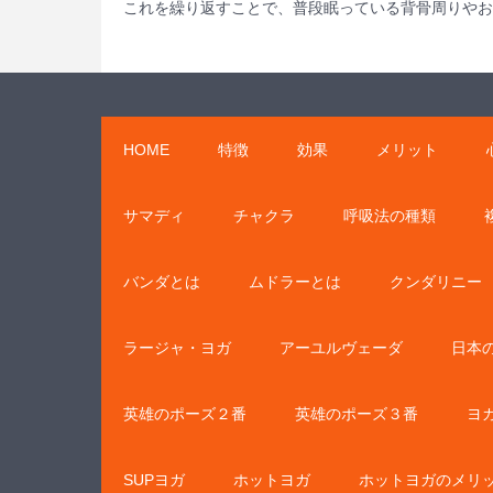
これを繰り返すことで、普段眠っている背骨周りやお
HOME
特徴
効果
メリット
サマディ
チャクラ
呼吸法の種類
バンダとは
ムドラーとは
クンダリニー
ラージャ・ヨガ
アーユルヴェーダ
日本
英雄のポーズ２番
英雄のポーズ３番
ヨ
SUPヨガ
ホットヨガ
ホットヨガのメリ