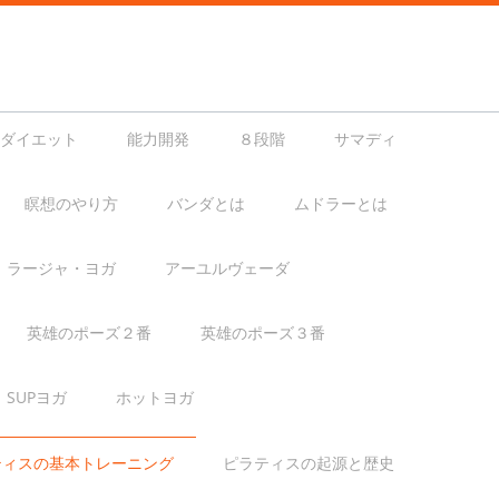
ダイエット
能力開発
８段階
サマディ
瞑想のやり方
バンダとは
ムドラーとは
ラージャ・ヨガ
アーユルヴェーダ
英雄のポーズ２番
英雄のポーズ３番
SUPヨガ
ホットヨガ
ティスの基本トレーニング
ピラティスの起源と歴史